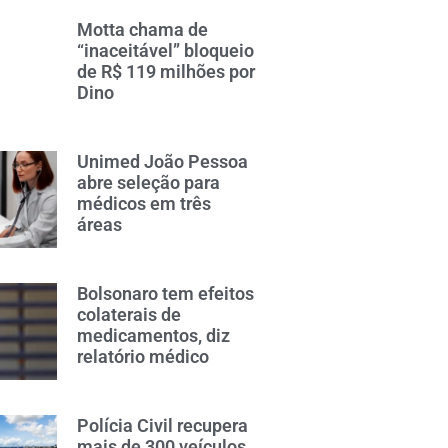
Motta chama de
“inaceitável” bloqueio
de R$ 119 milhões por
Dino
Unimed João Pessoa
abre seleção para
médicos em três
áreas
Bolsonaro tem efeitos
colaterais de
medicamentos, diz
relatório médico
Polícia Civil recupera
mais de 300 veículos