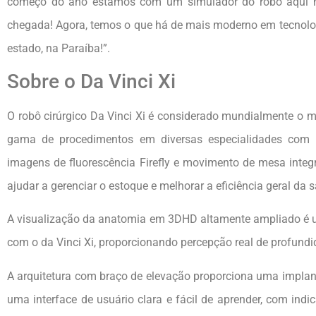
começo do ano estamos com um simulador do robô aqui n
chegada! Agora, temos o que há de mais moderno em tecnolo
estado, na Paraíba!”.
Sobre o Da Vinci Xi
O robô cirúrgico Da Vinci Xi é considerado mundialmente o 
gama de procedimentos em diversas especialidades com 
imagens de fluorescência Firefly e movimento de mesa integr
ajudar a gerenciar o estoque e melhorar a eficiência geral da sa
A visualização da anatomia em 3DHD altamente ampliado é um
com o da Vinci Xi, proporcionando percepção real de profundid
A arquitetura com braço de elevação proporciona uma implant
uma interface de usuário clara e fácil de aprender, com indi