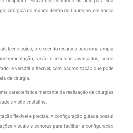
o hospital e estávamos contando os dias para sua
gia cirúrgica do mundo dentro do Laureano, em nosso
mais tecnológico, oferecendo recursos para uma ampla
instrumentação, visão e recursos avançados, como
ado; é versátil e flexível, com padronização que pode
la de cirurgia.
a característica marcante da realização de cirurgias
ade e visão cristalina.
ação flexível e precisa. A configuração guiada possui
cações visuais e sonoras para facilitar a configuração